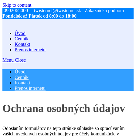
Skip to content
0902065000
twisternet@twisternet.sk Zákaznícka podpora
Pondelok
až
Piatok
od
8:00
do
18:00
Úvod
Cenník
Kontakt
Prenos internetu
Menu
Close
Úvod
Cenník
Kontakt
Prenos internetu
Ochrana osobných údajov
Odoslaním formulárov na tejto stránke súhlasíte so spracúvaním
vašich uvedených osobných údajov pre účely komunikácie v