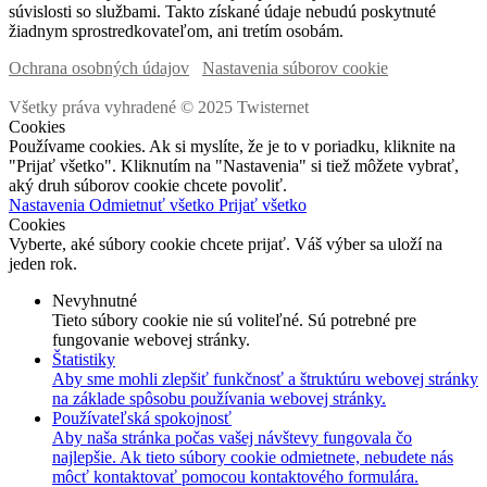
súvislosti so službami. Takto získané údaje nebudú poskytnuté
žiadnym sprostredkovateľom, ani tretím osobám.
Ochrana osobných údajov
Nastavenia súborov cookie
Všetky práva vyhradené © 2025 Twisternet
Cookies
Používame cookies. Ak si myslíte, že je to v poriadku, kliknite na
"Prijať všetko". Kliknutím na "Nastavenia" si tiež môžete vybrať,
aký druh súborov cookie chcete povoliť.
Nastavenia
Odmietnuť všetko
Prijať všetko
Cookies
Vyberte, aké súbory cookie chcete prijať. Váš výber sa uloží na
jeden rok.
Nevyhnutné
Tieto súbory cookie nie sú voliteľné. Sú potrebné pre
fungovanie webovej stránky.
Štatistiky
Aby sme mohli zlepšiť funkčnosť a štruktúru webovej stránky
na základe spôsobu používania webovej stránky.
Používateľská spokojnosť
Aby naša stránka počas vašej návštevy fungovala čo
najlepšie. Ak tieto súbory cookie odmietnete, nebudete nás
môcť kontaktovať pomocou kontaktového formulára.